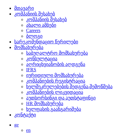
მთავარი
კომპანიის შესახებ
კომპანიის შესახებ
ახალი ამბები
Careers
ბლოგი
სარეკომენდაციო წერილები
მომსახურება
საბუღალტრო მომსახურება
კონსულტაცია
აღრიცხვიანობის აღდგენა
IFRS
იურიდიული მომსახურება
კომპანიების რეგისტრაცია
ხელშეკრულებების შედგენა-შემოწმება
კომპანიების ლიკვიდაცია
აუთსორსინგი და აუთსტაფინგი
HR მომსახურება
ხელფასის გაანგარიშება
კონტაქტი
ge
en