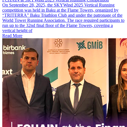
On September 28, 2025, the SKYWind 2025 Vertical Running
competition was held in Baku at the Flame Towers, organized by
“TRITERRA” Baku Triathlon Club and under the patronage of the
World Tower Running Association. The race required participants to
run up to the 32nd final floor of the Flame Towers, covering a
vertical height of
Read More