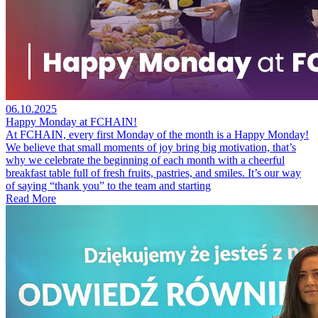
06.10.2025
Happy Monday at FCHAIN!
At FCHAIN, every first Monday of the month is a Happy Monday!
We believe that small moments of joy bring big motivation, that’s
why we celebrate the beginning of each month with a cheerful
breakfast table full of fresh fruits, pastries, and smiles. It’s our way
of saying “thank you” to the team and starting
Read More