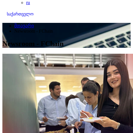
ru
საქართველო
მთავარი
Newsroom - FChain
Newsroom - FChain