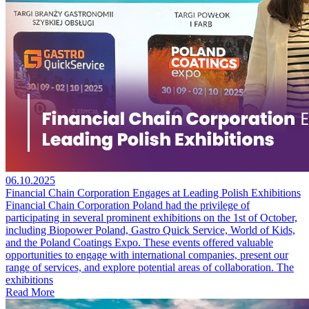
06.10.2025
Financial Chain Corporation Engages at Leading Polish Exhibitions
Financial Chain Corporation Poland had the privilege of
participating in several prominent exhibitions on the 1st of October,
including Biopower Poland, Gastro Quick Service, World of Kids,
and the Poland Coatings Expo. These events offered valuable
opportunities to engage with international companies, present our
range of services, and explore potential areas of collaboration. The
exhibitions
Read More