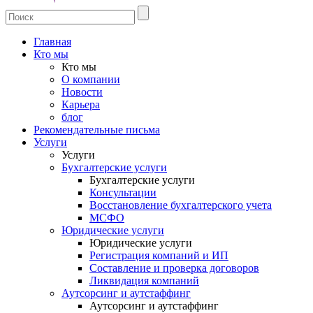
Главная
Кто мы
Кто мы
О компании
Новости
Карьера
блог
Рекомендательные письма
Услуги
Услуги
Бухгалтерские услуги
Бухгалтерские услуги
Консультации
Восстановление бухгалтерского учета
МСФО
Юридические услуги
Юридические услуги
Регистрация компаний и ИП
Составление и проверка договоров
Ликвидация компаний
Аутсорсинг и аутстаффинг
Аутсорсинг и аутстаффинг