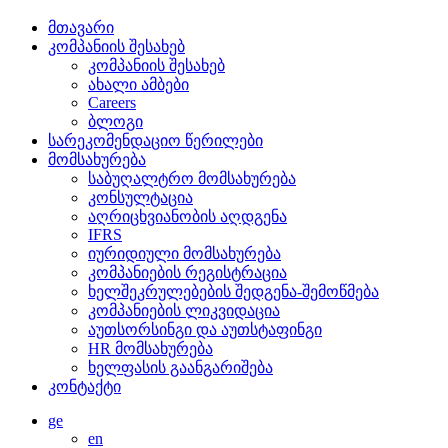
მთავარი
კომპანიის შესახებ
კომპანიის შესახებ
ახალი ამბები
Careers
ბლოგი
სარეკომენდაციო წერილები
მომსახურება
საბუღალტრო მომსახურება
კონსულტაცია
აღრიცხვიანობის აღდგენა
IFRS
იურიდიული მომსახურება
კომპანიების რეგისტრაცია
ხელშეკრულებების შედგენა-შემოწმება
კომპანიების ლიკვიდაცია
აუთსორსინგი და აუთსტაფინგი
HR მომსახურება
ხელფასის გაანგარიშება
კონტაქტი
ge
en