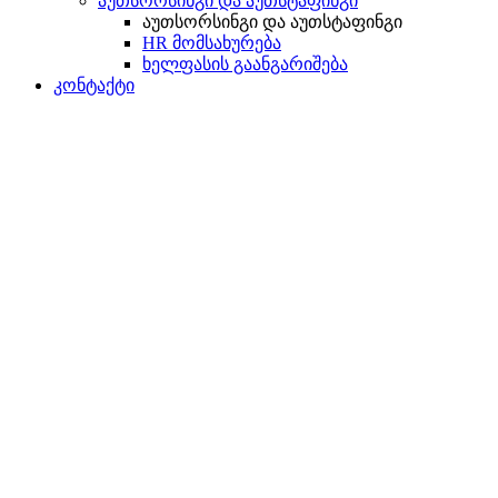
აუთსორსინგი და აუთსტაფინგი
აუთსორსინგი და აუთსტაფინგი
HR მომსახურება
ხელფასის გაანგარიშება
კონტაქტი