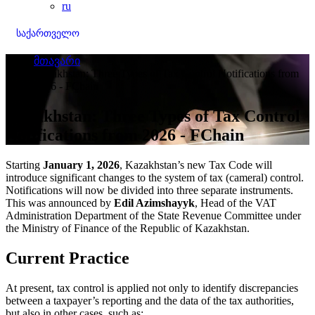
ru
საქართველო
მთავარი
Kazakhstan: Three Types of Tax Control Notifications from
2026 - FChain
Kazakhstan: Three Types of Tax Control
Notifications from 2026 - FChain
Starting
January 1, 2026
, Kazakhstan’s new Tax Code will
introduce significant changes to the system of tax (cameral) control.
Notifications will now be divided into three separate instruments.
This was announced by
Edil Azimshayyk
, Head of the VAT
Administration Department of the State Revenue Committee under
the Ministry of Finance of the Republic of Kazakhstan.
Current Practice
At present, tax control is applied not only to identify discrepancies
between a taxpayer’s reporting and the data of the tax authorities,
but also in other cases, such as: