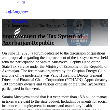
ru
საქართველო
მთავარი
Improvement the Tax System of Azerbaijan Republic
Improvement the Tax System of
Azerbaijan Republic
On June 11, 2025, a forum dedicated to the discussion of questions
and proposals regarding the improvement of the tax system was held
with the participation of Samira Musayeva, Deputy Head of the
State Tax Service under the Ministry of Economy of the Republic of
Azerbaijan. The forum was organized by the Caspian Energy Club
and one of the moderators was Valid Huseynov, Deputy General
Director of Financial Chain Corporation (FCHAIN). Approximately
100 company owners and various officials of the State Tax Service
participated in the event.
Samira Musayeva noted that last year, more than 15.8 billion manats
in taxes were paid to the state budget. Including payments for social
insurance, unemployment insurance and mandatory health