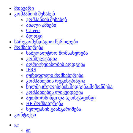
მთავარი
კომპანიის შესახებ
კომპანიის შესახებ
ახალი ამბები
Careers
ბლოგი
სარეკომენდაციო წერილები
მომსახურება
საბუღალტრო მომსახურება
კონსულტაცია
აღრიცხვიანობის აღდგენა
IFRS
იურიდიული მომსახურება
კომპანიების რეგისტრაცია
ხელშეკრულებების შედგენა-შემოწმება
კომპანიების ლიკვიდაცია
აუთსორსინგი და აუთსტაფინგი
HR მომსახურება
ხელფასის გაანგარიშება
კონტაქტი
ge
en