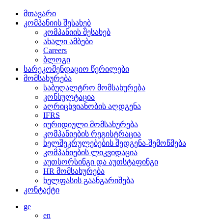
მთავარი
კომპანიის შესახებ
კომპანიის შესახებ
ახალი ამბები
Careers
ბლოგი
სარეკომენდაციო წერილები
მომსახურება
საბუღალტრო მომსახურება
კონსულტაცია
აღრიცხვიანობის აღდგენა
IFRS
იურიდიული მომსახურება
კომპანიების რეგისტრაცია
ხელშეკრულებების შედგენა-შემოწმება
კომპანიების ლიკვიდაცია
აუთსორსინგი და აუთსტაფინგი
HR მომსახურება
ხელფასის გაანგარიშება
კონტაქტი
ge
en