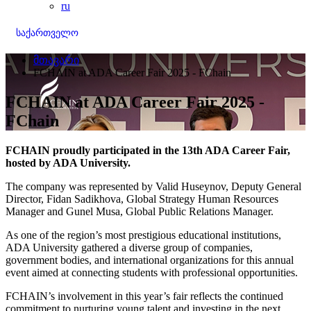
ru
საქართველო
მთავარი
FCHAIN at ADA Career Fair 2025 - FChain
FCHAIN at ADA Career Fair 2025 -
FChain
FCHAIN proudly participated in the 13th ADA Career Fair,
hosted by ADA University.
The company was represented by Valid Huseynov, Deputy General
Director, Fidan Sadikhova, Global Strategy Human Resources
Manager and Gunel Musa, Global Public Relations Manager.
As one of the region’s most prestigious educational institutions,
ADA University gathered a diverse group of companies,
government bodies, and international organizations for this annual
event aimed at connecting students with professional opportunities.
FCHAIN’s involvement in this year’s fair reflects the continued
commitment to nurturing young talent and investing in the next